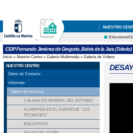
NUESTRO CEN
EducamosC
NUESTRAS ACTI
CEIP Fernando Jiménez de Gregorio, Belvis de la Jara (Toledo)
Inicio
»
Nuestro Centro
»
Galería Multimedia
»
Galería de Vídeos
Se encuentra usted aquí
DESAY
NUESTRO CENTRO
Datos de Contacto
Infórmate
Tablón de Anuncios
2 de Abril DÍA MUNDIAL DEL AUTISMO
ACAMPADA EN EL ALBERGUE "LOS
PECHICHES"
BIBLIOPATIO
SALIDA DE OTOÑO