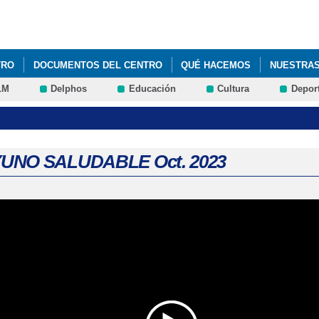
Pasar al
contenido
principal
TRO
DOCUMENTOS DEL CENTRO
QUÉ HACEMOS
NUESTRAS 
LM
Delphos
Educación
Cultura
Depor
VIDADES 2023/2024
NUESTRAS ACTIVIDADES 2022/2023
UNO SALUDABLE Oct. 2023