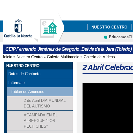
Pa
co
pri
NUESTRO CENTRO
EducamosC
NUESTRAS ACTIVIDAD
CRFP
CEIP Fernando Jiménez de Gregorio, Belvis de la Jara (Toledo)
NUESTRAS ACTIVIDAD
Inicio
»
Nuestro Centro
»
Galería Multimedia
»
Galería de Vídeos
Se encuentra usted aquí
2 Abril Celeb
NUESTRO CENTRO
Datos de Contacto
Infórmate
Tablón de Anuncios
2 de Abril DÍA MUNDIAL
DEL AUTISMO
ACAMPADA EN EL
ALBERGUE "LOS
PECHICHES"